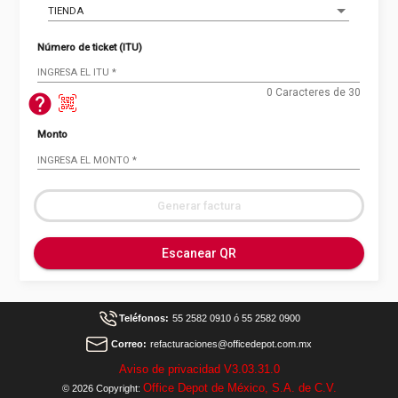
TIENDA
Número de ticket (ITU)
INGRESA EL ITU
*
0 Caracteres de 30
help
Monto
INGRESA EL MONTO
*
Generar factura
Escanear QR
Teléfonos:
55 2582 0910 ó 55 2582 0900
Correo:
refacturaciones@officedepot.com.mx
Aviso de privacidad V3.03.31.0
Office Depot de México, S.A. de C.V.
© 2026 Copyright: